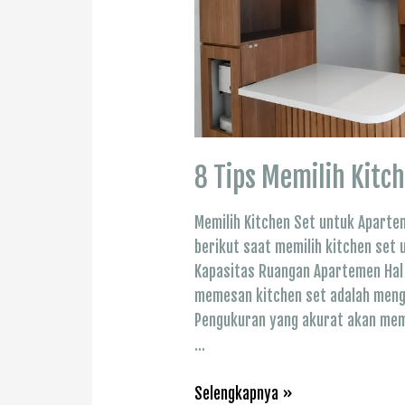
8 Tips Memilih Kit
Memilih Kitchen Set untuk Aparte
berikut saat memilih kitchen se
Kapasitas Ruangan Apartemen Hal
memesan kitchen set adalah mengu
Pengukuran yang akurat akan mem
…
8
Selengkapnya »