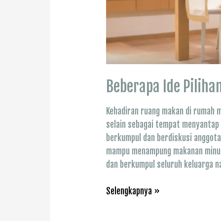
Beberapa Ide Pilih
Kehadiran ruang makan di rumah m
selain sebagai tempat menyantap 
berkumpul dan berdiskusi anggota
mampu menampung makanan minum
dan berkumpul seluruh keluarga na
Beberapa
Selengkapnya »
Ide
Pilihan