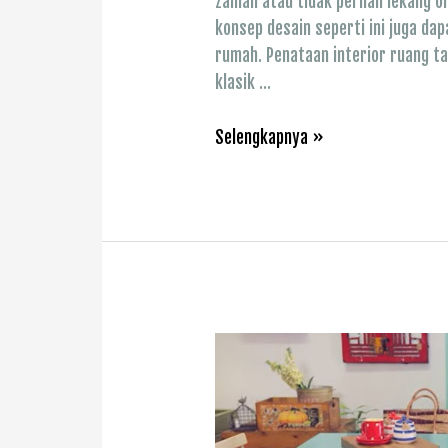
zaman atau tidak pernah lekang 
konsep desain seperti ini juga da
rumah. Penataan interior ruang t
klasik …
Referensi
Selengkapnya »
Ruang
Tamu
Klasik
dan
Kamar
Tidur
Klasik