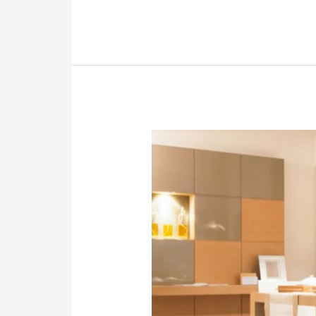
Tips
Memilih
Kitchen
Set
untuk
Apartemen